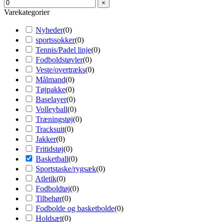
×
Varekategorier
Nyheder
(
0
)
sportssokker
(
0
)
Tennis/Padel linje
(
0
)
Fodboldstøvler
(
0
)
Veste/overtræks
(
0
)
Målmand
(
0
)
Tøjpakke
(
0
)
Baselayer
(
0
)
Volleyball
(
0
)
Træningstøj
(
0
)
Tracksuit
(
0
)
Jakker
(
0
)
Fritidstøj
(
0
)
Basketball
(
0
)
Sportstaske/rygsæk
(
0
)
Atletik
(
0
)
Fodboldtøj
(
0
)
Tilbehør
(
0
)
Fodbolde og basketbolde
(
0
)
Holdsæt
(
0
)