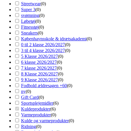
Streetwear
(
0
)
Super 3
(
0
)
svømning
(
0
)
Løbetøj
(
0
)
Fitnesstøj
(
0
)
Sneakers
(
0
)
Københavnsskole & idrætsakademi
(
0
)
0 til 2 klasse 2026/2027
(
0
)
3 til 4 klasse 2026/2027
(
0
)
5 Klasse 2026/2027
(
0
)
6 klasse 2026/2027
(
0
)
7 klasse 2026/2027
(
0
)
8 Klasse 2026/2027
(
0
)
9 Klasse 2026/2027
(
0
)
Fodbold ældresagen +60
(
0
)
ny
(
0
)
Gift Card
(
0
)
Sportsplejemidler
(
6
)
Kuldeprodukter
(
6
)
Varmeprodukter
(
0
)
Kulde og varmeprodukter
(
0
)
Ridning
(
0
)