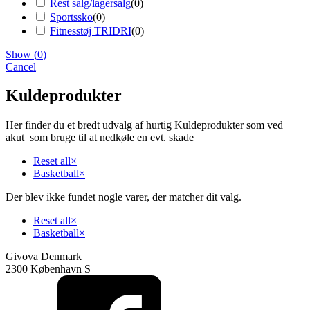
Rest salg/lagersalg
(
0
)
Sportssko
(
0
)
Fitnesstøj TRIDRI
(
0
)
Show
(
0
)
Cancel
Kuldeprodukter
Her finder du et bredt udvalg af hurtig Kuldeprodukter som ved
akut som bruge til at nedkøle en evt. skade
Reset all
×
Basketball
×
Der blev ikke fundet nogle varer, der matcher dit valg.
Reset all
×
Basketball
×
Givova Denmark
2300 København S