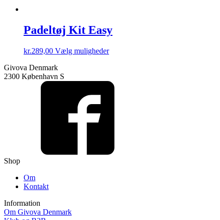
Padeltøj Kit Easy
Dette
kr.
289,00
Vælg muligheder
vare
Givova Denmark
har
2300 København S
flere
varianter.
Mulighederne
kan
vælges
på
varesiden
Shop
Om
Kontakt
Information
Om Givova Denmark