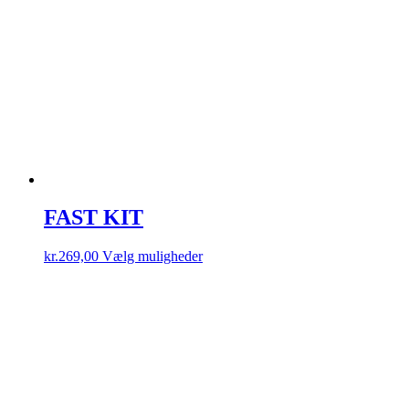
vælges
på
varesiden
FAST KIT
Dette
kr.
269,00
Vælg muligheder
vare
har
flere
varianter.
Mulighederne
kan
vælges
på
varesiden