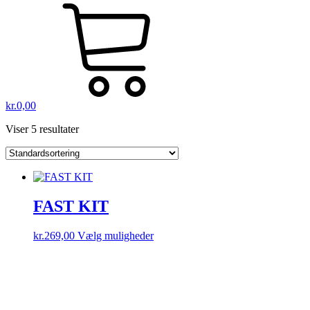
kr.
0,00
Viser 5 resultater
FAST KIT
Dette
kr.
269,00
Vælg muligheder
vare
har
flere
varianter.
Mulighederne
kan