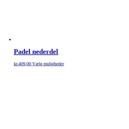
Padel nederdel
Dette
kr.
409,00
Vælg muligheder
vare
har
flere
varianter.
Mulighederne
kan
vælges
på
varesiden