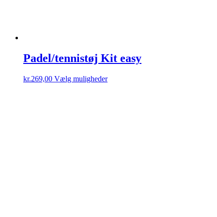
Padel/tennistøj Kit easy
Dette
kr.
269,00
Vælg muligheder
vare
har
flere
varianter.
Mulighederne
kan
vælges
på
varesiden