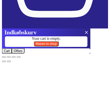
Indkøbskurv
Your cart is empty.
Return to shop
Cart
Offers