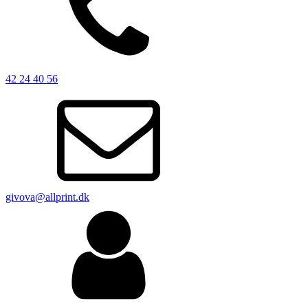
42 24 40 56
givova@allprint.dk