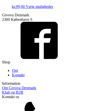
Dette
kr.
99,00
Vælg muligheder
vare
Givova Denmark
har
2300 København S
flere
varianter.
Mulighederne
kan
vælges
på
varesiden
Shop
Om
Kontakt
Information
Om Givova Denmark
Klub og B2B
Kontakt os