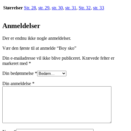
Størrelser
Str. 28
,
str. 29
,
str. 30
,
str. 31
,
Str. 32
,
str. 33
Anmeldelser
Der er endnu ikke nogle anmeldelser.
Vær den første til at anmelde “Boy sko”
Din e-mailadresse vil ikke blive publiceret.
Krævede felter er
markeret med
*
Din bedømmelse
*
Din anmeldelse
*