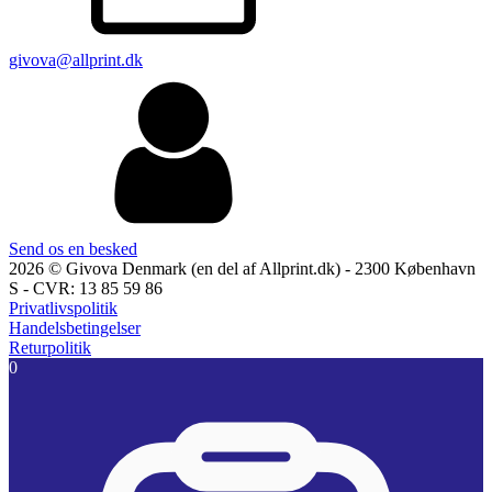
givova@allprint.dk
Send os en besked
2026 © Givova Denmark (en del af Allprint.dk) - 2300 København
S - CVR: 13 85 59 86
Privatlivspolitik
Handelsbetingelser
Returpolitik
0