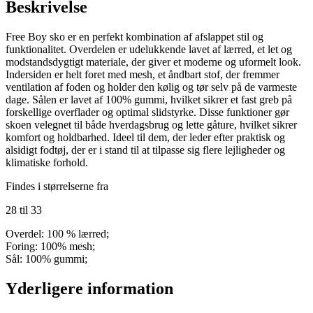
Beskrivelse
Free Boy sko er en perfekt kombination af afslappet stil og
funktionalitet. Overdelen er udelukkende lavet af lærred, et let og
modstandsdygtigt materiale, der giver et moderne og uformelt look.
Indersiden er helt foret med mesh, et åndbart stof, der fremmer
ventilation af foden og holder den kølig og tør selv på de varmeste
dage. Sålen er lavet af 100% gummi, hvilket sikrer et fast greb på
forskellige overflader og optimal slidstyrke. Disse funktioner gør
skoen velegnet til både hverdagsbrug og lette gåture, hvilket sikrer
komfort og holdbarhed. Ideel til dem, der leder efter praktisk og
alsidigt fodtøj, der er i stand til at tilpasse sig flere lejligheder og
klimatiske forhold.
Findes i størrelserne fra
28 til 33
Overdel: 100 % lærred;
Foring: 100% mesh;
Sål: 100% gummi;
Yderligere information