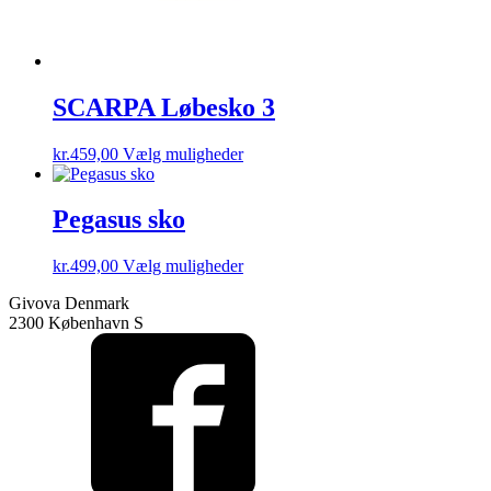
SCARPA Løbesko 3
Dette
kr.
459,00
Vælg muligheder
vare
har
flere
Pegasus sko
varianter.
Mulighederne
Dette
kr.
499,00
Vælg muligheder
kan
vare
vælges
Givova Denmark
har
på
2300 København S
flere
varesiden
varianter.
Mulighederne
kan
vælges
på
varesiden