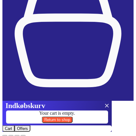
Indkøbskurv
Your cart is empty.
Return to shop
Cart
Offers