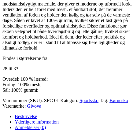
modstandsdygtigt materiale, der giver et moderne og uformelt look.
Indersiden er helt foret med mesh, et åndbart stof, der fremmer
ventilation af foden og holder den kølig og tør selv på de varmeste
dage. Sålen er lavet af 100% gummi, hvilket sikrer et fast greb på
forskellige overflader og optimal slidstyrke. Disse funktioner gør
skoen velegnet til både hverdagsbrug og lette gåture, hvilket sikrer
komfort og holdbarhed. Ideel til dem, der leder efter praktisk og
alsidigt fodtøj, der er i stand til at tilpasse sig flere lejligheder og
klimatiske forhold.
Findes i størrelserne fra
28 til 33
Overdel: 100 % lærred;
Foring: 100% mesh;
Sål: 100% gummi;
Varenummer (SKU):
SFC 01
Kategori:
Sportssko
Tag:
Børnesko
Varemærke:
Givova
Beskrivelse
Yderligere information
Anmeldelser (0)