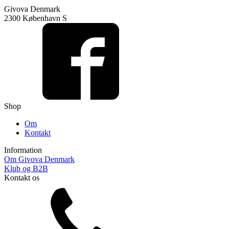
vare
Givova Denmark
har
2300 København S
flere
varianter.
Mulighederne
kan
vælges
på
varesiden
Shop
Om
Kontakt
Information
Om Givova Denmark
Klub og B2B
Kontakt os