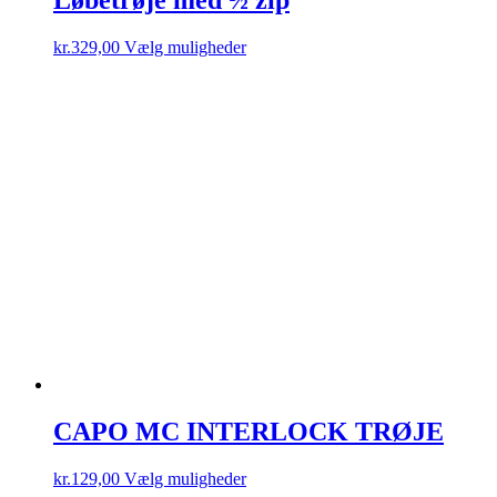
Dette
kr.
329,00
Vælg muligheder
vare
har
flere
varianter.
Mulighederne
kan
vælges
på
varesiden
CAPO MC INTERLOCK TRØJE
Dette
kr.
129,00
Vælg muligheder