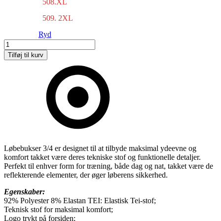
508.XL
509. 2XL
Ryd
Løbebukser
3/4
Tilføj til kurv
antal
Løbebukser 3/4 er designet til at tilbyde maksimal ydeevne og
komfort takket være deres tekniske stof og funktionelle detaljer.
Perfekt til enhver form for træning, både dag og nat, takket være de
reflekterende elementer, der øger løberens sikkerhed.
Egenskaber:
92% Polyester 8% Elastan TEI: Elastisk Tei-stof;
Teknisk stof for maksimal komfort;
Logo trykt på forsiden;