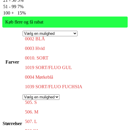
21 - 50
5%
51 - 99
7%
100 +
15%
Køb flere og få rabat
0002 BLÅ
0003 Hvid
0010. SORT
Farver
1019 SORT/FLUO GUL
0004 Mørkeblå
1039 SORT/FLUO FUCHSIA
505. S
506. M
507. L
Størrelser