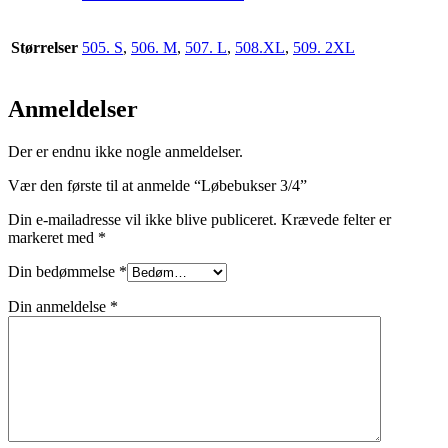
Størrelser
505. S
,
506. M
,
507. L
,
508.XL
,
509. 2XL
Anmeldelser
Der er endnu ikke nogle anmeldelser.
Vær den første til at anmelde “Løbebukser 3/4”
Din e-mailadresse vil ikke blive publiceret.
Krævede felter er
markeret med
*
Din bedømmelse
*
Din anmeldelse
*