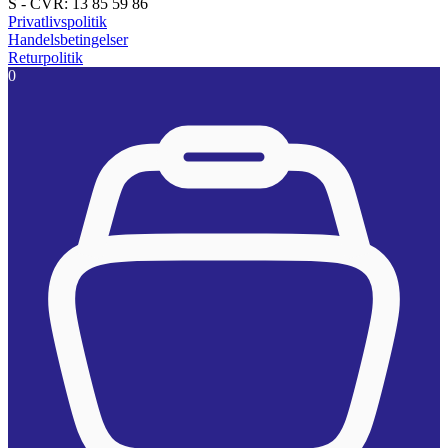
S - CVR: 13 85 59 86
Privatlivspolitik
Handelsbetingelser
Returpolitik
0