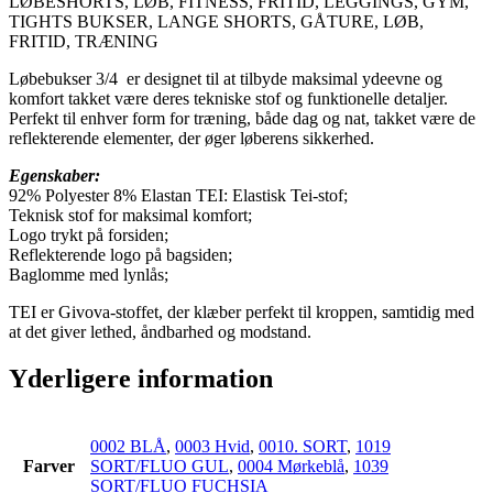
LØBESHORTS, LØB, FITNESS, FRITID, LEGGINGS, GYM,
TIGHTS BUKSER, LANGE SHORTS, GÅTURE, LØB,
FRITID, TRÆNING
Løbebukser 3/4 er designet til at tilbyde maksimal ydeevne og
komfort takket være deres tekniske stof og funktionelle detaljer.
Perfekt til enhver form for træning, både dag og nat, takket være de
reflekterende elementer, der øger løberens sikkerhed.
Egenskaber:
92% Polyester 8% Elastan TEI: Elastisk Tei-stof;
Teknisk stof for maksimal komfort;
Logo trykt på forsiden;
Reflekterende logo på bagsiden;
Baglomme med lynlås;
TEI er Givova-stoffet, der klæber perfekt til kroppen, samtidig med
at det giver lethed, åndbarhed og modstand.
Yderligere information
0002 BLÅ
,
0003 Hvid
,
0010. SORT
,
1019
Farver
SORT/FLUO GUL
,
0004 Mørkeblå
,
1039
SORT/FLUO FUCHSIA