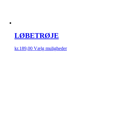
LØBETRØJE
Dette
kr.
189,00
Vælg muligheder
vare
har
flere
varianter.
Mulighederne
kan
vælges
på
varesiden