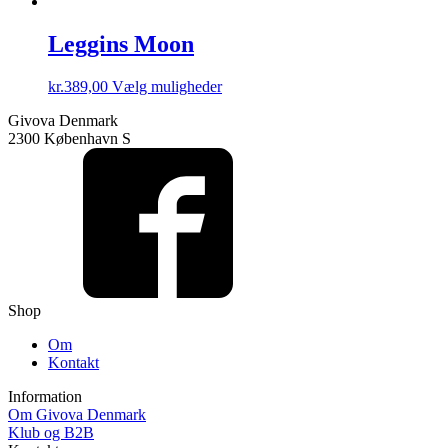
Leggins Moon
Dette
kr.
389,00
Vælg muligheder
vare
Givova Denmark
har
2300 København S
flere
varianter.
Mulighederne
kan
vælges
på
varesiden
Shop
Om
Kontakt
Information
Om Givova Denmark
Klub og B2B