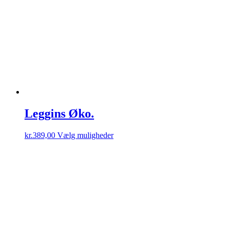
Leggins Øko.
Dette
kr.
389,00
Vælg muligheder
vare
har
flere
varianter.
Mulighederne
kan
vælges
på
varesiden