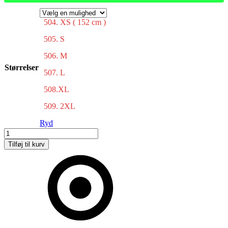
504. XS ( 152 cm )
505. S
506. M
Størrelser
507. L
508.XL
509. 2XL
Ryd
Løbe
Tanktop
Tilføj til kurv
antal