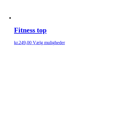
Fitness top
Dette
kr.
249,00
Vælg muligheder
vare
har
flere
varianter.
Mulighederne
kan
vælges
på
varesiden