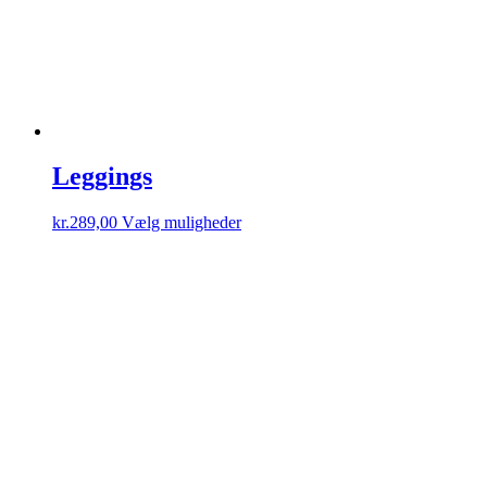
Leggings
Dette
kr.
289,00
Vælg muligheder
vare
har
flere
varianter.
Mulighederne
kan
vælges
på
varesiden