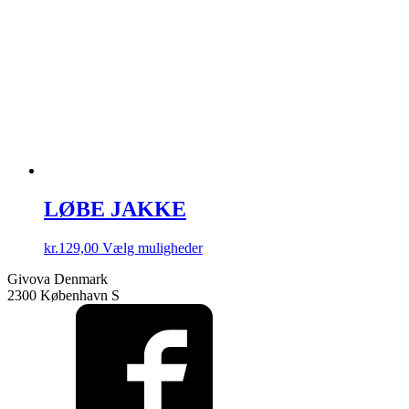
vælges
på
varesiden
LØBE JAKKE
Dette
kr.
129,00
Vælg muligheder
vare
Givova Denmark
har
2300 København S
flere
varianter.
Mulighederne
kan
vælges
på
varesiden