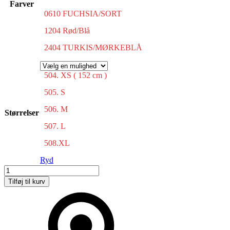
Farver
0610 FUCHSIA/SORT
1204 Rød/Blå
2404 TURKIS/MØRKEBLÅ
504. XS ( 152 cm )
505. S
506. M
Størrelser
507. L
508.XL
Ryd
Løbetøj
New
Tilføj til kurv
York
antal