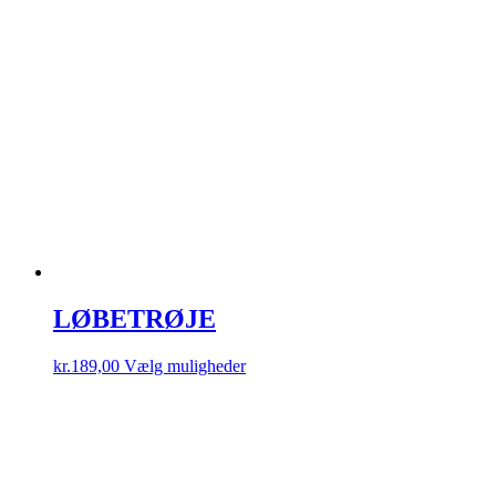
LØBETRØJE
Dette
kr.
189,00
Vælg muligheder
vare
har
flere
varianter.
Mulighederne
kan