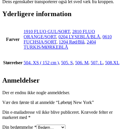
Dens egenskaber transporterer også let sved væk fra kroppen.
Yderligere information
1910 FLUO GUL/SORT
,
2810 FLUO
ORANGE/SORT
,
0204 LYSEBLÅ/BLÅ
,
0610
Farver
FUCHSIA/SORT
,
1204 Rød/Blå
,
2404
TURKIS/MØRKEBLÅ
Størrelser
504. XS ( 152 cm )
,
505. S
,
506. M
,
507. L
,
508.XL
Anmeldelser
Der er endnu ikke nogle anmeldelser.
Vær den første til at anmelde “Løbetøj New York”
Din e-mailadresse vil ikke blive publiceret.
Krævede felter er
markeret med
*
Din bedømmelse
*