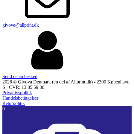
givova@allprint.dk
Send os en besked
2026 © Givova Denmark (en del af Allprint.dk) - 2300 København
S - CVR: 13 85 59 86
Privatlivspolitik
Handelsbetingelser
Returpolitik
0