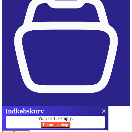
Indkøbskurv
Your cart is empty.
Return to shop