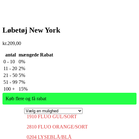
Løbetøj New York
kr.
209,00
antal
mængede Rabat
0 - 10
0%
11 - 20
2%
21 - 50
5%
51 - 99
7%
100 +
15%
Køb flere og få rabat
1910 FLUO GUL/SORT
2810 FLUO ORANGE/SORT
0204 LYSEBLÅ/BLÅ