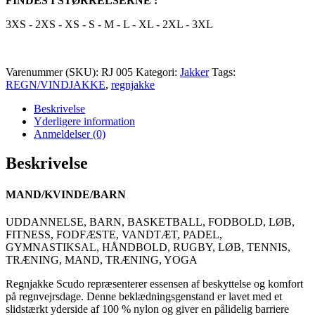
FINDES I STØRRELSERNE :
3XS - 2XS - XS - S - M - L - XL - 2XL - 3XL
Varenummer (SKU):
RJ 005
Kategori:
Jakker
Tags:
REGN/VINDJAKKE
,
regnjakke
Beskrivelse
Yderligere information
Anmeldelser (0)
Beskrivelse
MAND/KVINDE/BARN
UDDANNELSE, BARN, BASKETBALL, FODBOLD, LØB,
FITNESS, FODFÆSTE, VANDTÆT, PADEL,
GYMNASTIKSAL, HÅNDBOLD, RUGBY, LØB, TENNIS,
TRÆNING, MAND, TRÆNING, YOGA
Regnjakke Scudo repræsenterer essensen af beskyttelse og komfort
på regnvejrsdage. Denne beklædningsgenstand er lavet med et
slidstærkt yderside af 100 % nylon og giver en pålidelig barriere