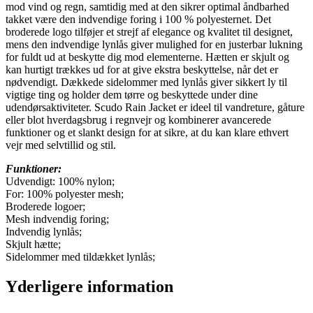
mod vind og regn, samtidig med at den sikrer optimal åndbarhed
takket være den indvendige foring i 100 % polyesternet. Det
broderede logo tilføjer et strejf af elegance og kvalitet til designet,
mens den indvendige lynlås giver mulighed for en justerbar lukning
for fuldt ud at beskytte dig mod elementerne. Hætten er skjult og
kan hurtigt trækkes ud for at give ekstra beskyttelse, når det er
nødvendigt. Dækkede sidelommer med lynlås giver sikkert ly til
vigtige ting og holder dem tørre og beskyttede under dine
udendørsaktiviteter. Scudo Rain Jacket er ideel til vandreture, gåture
eller blot hverdagsbrug i regnvejr og kombinerer avancerede
funktioner og et slankt design for at sikre, at du kan klare ethvert
vejr med selvtillid og stil.
Funktioner:
Udvendigt: 100% nylon;
For: 100% polyester mesh;
Broderede logoer;
Mesh indvendig foring;
Indvendig lynlås;
Skjult hætte;
Sidelommer med tildækket lynlås;
Yderligere information