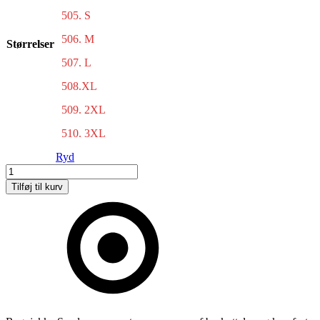
505. S
506. M
Størrelser
507. L
508.XL
509. 2XL
510. 3XL
Ryd
Regnjakke
antal
Tilføj til kurv