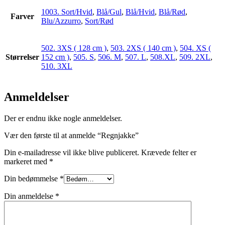
1003. Sort/Hvid
,
Blå/Gul
,
Blå/Hvid
,
Blå/Rød
,
Farver
Blu/Azzurro
,
Sort/Rød
502. 3XS ( 128 cm )
,
503. 2XS ( 140 cm )
,
504. XS (
Størrelser
152 cm )
,
505. S
,
506. M
,
507. L
,
508.XL
,
509. 2XL
,
510. 3XL
Anmeldelser
Der er endnu ikke nogle anmeldelser.
Vær den første til at anmelde “Regnjakke”
Din e-mailadresse vil ikke blive publiceret.
Krævede felter er
markeret med
*
Din bedømmelse
*
Din anmeldelse
*