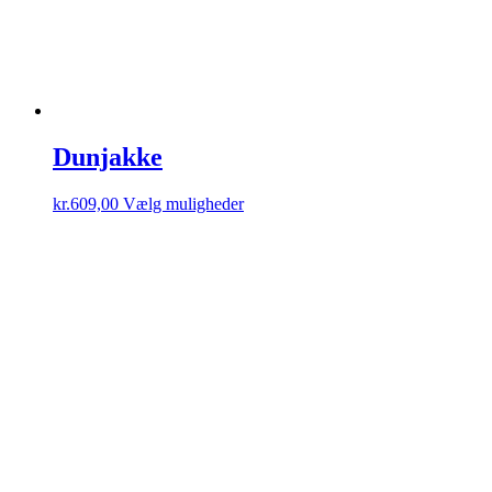
Dunjakke
Dette
kr.
609,00
Vælg muligheder
vare
har
flere
varianter.
Mulighederne
kan
vælges
på
varesiden