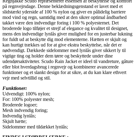
Regnjakke Scudo repræsenterer essensen af beskyttelse og komfort
på regnvejrsdage. Denne beklædningsgenstand er lavet med et
slidstærkt yderside af 100 % nylon og giver en pålidelig barriere
mod vind og regn, samtidig med at den sikrer optimal åndbarhed
takket være den indvendige foring i 100 % polyesternet. Det
broderede logo tilføjer et strejf af elegance og kvalitet til designet,
mens den indvendige lynlås giver mulighed for en justerbar lukning
for fuldt ud at beskytte dig mod elementerne. Hætten er skjult og
kan hurtigt trækkes ud for at give ekstra beskyttelse, når det er
nødvendigt. Dækkede sidelommer med lynlås giver sikkert ly til
vigtige ting og holder dem tørre og beskyttede under dine
udendørsaktiviteter. Scudo Rain Jacket er ideel til vandreture, gåture
eller blot hverdagsbrug i regnvejr og kombinerer avancerede
funktioner og et slankt design for at sikre, at du kan klare ethvert
vejr med selvtillid og stil.
Funktioner:
Udvendigt: 100% nylon;
For: 100% polyester mesh;
Broderede logoer;
Mesh indvendig foring;
Indvendig lynlås;
Skjult hætte;
Sidelommer med tildækket lynlås;