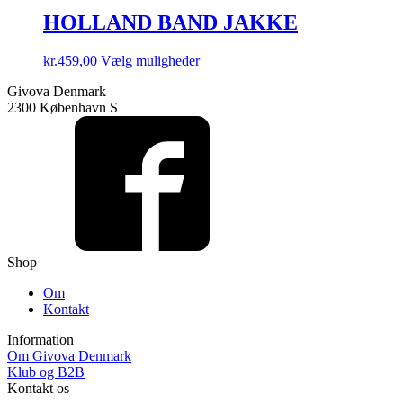
HOLLAND BAND JAKKE
Dette
kr.
459,00
Vælg muligheder
vare
Givova Denmark
har
2300 København S
flere
varianter.
Mulighederne
kan
vælges
på
varesiden
Shop
Om
Kontakt
Information
Om Givova Denmark
Klub og B2B
Kontakt os