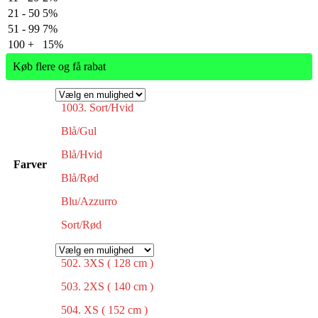
21 - 50
5%
51 - 99
7%
100 +
15%
Køb flere og få rabat
1003. Sort/Hvid
Blå/Gul
Blå/Hvid
Farver
Blå/Rød
Blu/Azzurro
Sort/Rød
502. 3XS ( 128 cm )
503. 2XS ( 140 cm )
504. XS ( 152 cm )