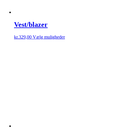
Vest/blazer
Dette
kr.
329,00
Vælg muligheder
vare
har
flere
varianter.
Mulighederne
kan
vælges
på
varesiden