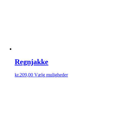
Regnjakke
Dette
kr.
209,00
Vælg muligheder
vare
har
flere
varianter.
Mulighederne
kan
vælges
på
varesiden