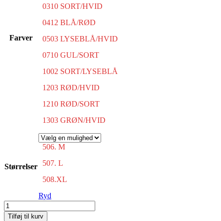
0310 SORT/HVID
0412 BLÅ/RØD
Farver
0503 LYSEBLÅ/HVID
0710 GUL/SORT
1002 SORT/LYSEBLÅ
1203 RØD/HVID
1210 RØD/SORT
1303 GRØN/HVID
506. M
507. L
Størrelser
508.XL
Ryd
Shirt
Stribe
Tilføj til kurv