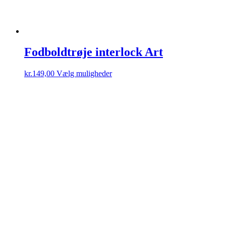
Fodboldtrøje interlock Art
Dette
kr.
149,00
Vælg muligheder
vare
har
flere
varianter.
Mulighederne
kan
vælges
på
varesiden