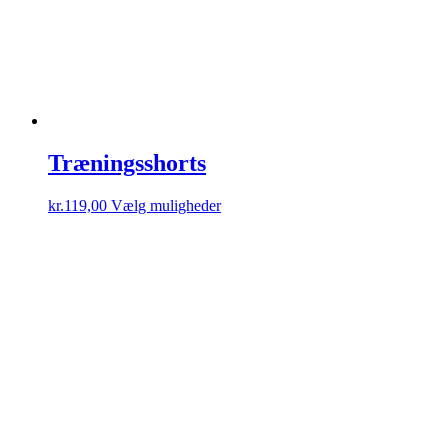
Træningsshorts
Dette
kr.
119,00
Vælg muligheder
vare
har
flere
varianter.
Mulighederne
kan
vælges
på
varesiden