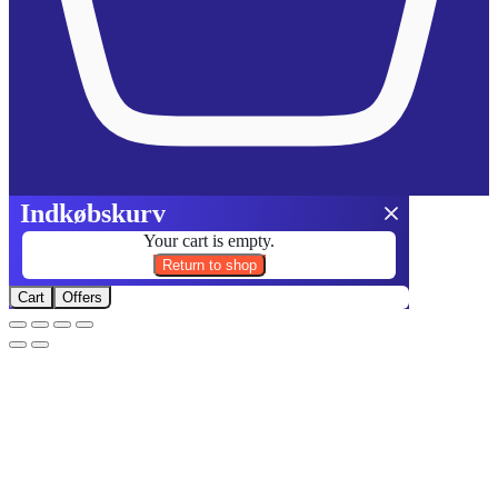
Indkøbskurv
Your cart is empty.
Return to shop
Cart
Offers