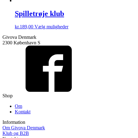
Spilletrøje klub
Dette
kr.
189,00
Vælg muligheder
vare
Givova Denmark
har
2300 København S
flere
varianter.
Mulighederne
kan
vælges
på
varesiden
Shop
Om
Kontakt
Information
Om Givova Denmark
Klub og B2B