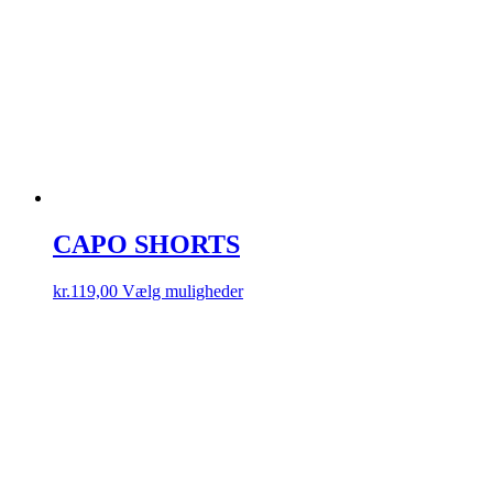
CAPO SHORTS
Dette
kr.
119,00
Vælg muligheder
vare
har
flere
varianter.
Mulighederne
kan
vælges
på
varesiden