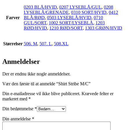
0203 BLÅ/HVID
,
0207 LYSEBLÅ/GUL
,
0208
LYSEBLÅ/GRENADE
,
0310 SORT/HVID
,
0412
Farver
BLÅ/RØD
,
0503 LYSEBLÅ/HVID
,
0710
GUL/SORT
,
1002 SORT/LYSEBLÅ
,
1203
RØD/HVID
,
1210 RØD/SORT
,
1303 GRØN/HVID
Størrelser
506. M
,
507. L
,
508.XL
Anmeldelser
Der er endnu ikke nogle anmeldelser.
Vær den første til at anmelde “Shirt Stribe M/C”
Din e-mailadresse vil ikke blive publiceret.
Krævede felter er
markeret med
*
Din bedømmelse
*
Din anmeldelse
*