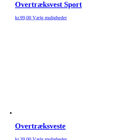
Overtræksvest Sport
Dette
kr.
99,00
Vælg muligheder
vare
har
flere
varianter.
Mulighederne
kan
vælges
på
varesiden
Overtræksveste
Dette
kr.
39,00
Vælg muligheder