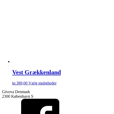
varianter.
Mulighederne
kan
vælges
på
varesiden
Vest Grækkenland
Dette
kr.
389,00
Vælg muligheder
vare
Givova Denmark
har
2300 København S
flere
varianter.
Mulighederne
kan