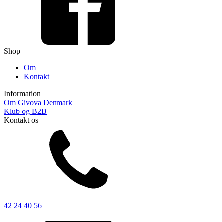
vælges
på
varesiden
Shop
Om
Kontakt
Information
Om Givova Denmark
Klub og B2B
Kontakt os
42 24 40 56