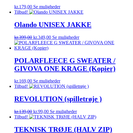
vælges
Dette
kr.
179,00
Se muligheder
på
vare
Tilbud!
varesiden
har
flere
Olando UNISEX JAKKE
varianter.
Mulighederne
Den
Den
Dette
kr.
399,00
kr.
349,00
Se muligheder
kan
oprindelige
aktuelle
vare
vælges
pris
pris
har
på
var:
er:
flere
varesiden
kr.399,00.
kr.349,00.
varianter.
POLARFLEECE G SWEATER /
Mulighederne
GIVOVA ONE KRAGE (Kopier)
kan
vælges
på
Dette
kr.
169,00
Se muligheder
varesiden
vare
Tilbud!
har
flere
REVOLUTION (spilletrøje )
varianter.
Mulighederne
Den
Den
Dette
kr.
139,00
kr.
99,00
Se muligheder
kan
oprindelige
aktuelle
vare
Tilbud!
vælges
pris
pris
har
på
var:
er:
flere
TEKNISK TRØJE (HALV ZIP)
varesiden
kr.139,00.
kr.99,00.
varianter.