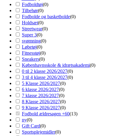
Fodboldtøj
(
0
)
Tilbehør
(
0
)
Fodbolde og basketbolde
(
0
)
Holdsæt
(
0
)
Streetwear
(
0
)
Super 3
(
0
)
svømning
(
0
)
Løbetøj
(
0
)
Fitnesstøj
(
0
)
Sneakers
(
0
)
Københavnsskole & idrætsakademi
(
0
)
0 til 2 klasse 2026/2027
(
0
)
3 til 4 klasse 2026/2027
(
0
)
5 Klasse 2026/2027
(
0
)
6 klasse 2026/2027
(
0
)
7 klasse 2026/2027
(
0
)
8 Klasse 2026/2027
(
0
)
9 Klasse 2026/2027
(
0
)
Fodbold ældresagen +60
(
13
)
ny
(
0
)
Gift Card
(
0
)
Sportsplejemidler
(
0
)