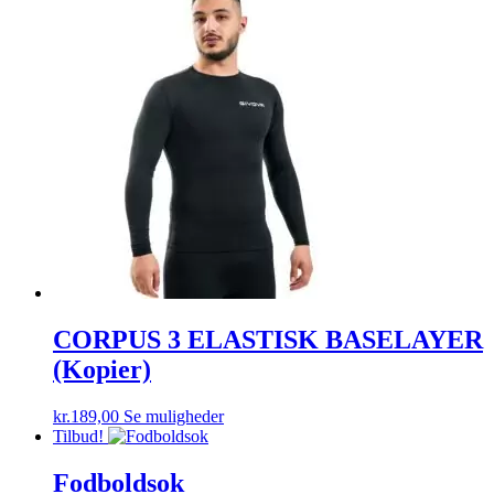
var:
er:
flere
kr.139,00.
kr.99,00.
varianter.
Mulighederne
kan
vælges
på
varesiden
CORPUS 3 ELASTISK BASELAYER
(Kopier)
Dette
kr.
189,00
Se muligheder
vare
Tilbud!
har
flere
Fodboldsok