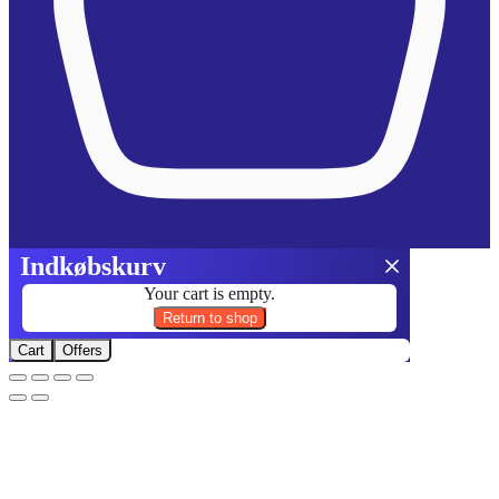
Indkøbskurv
Your cart is empty.
Return to shop
Cart
Offers