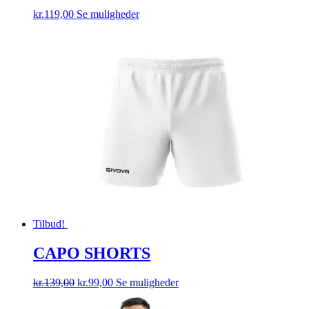
Dette
kr.
119,00
Se muligheder
vare
har
flere
varianter.
Mulighederne
kan
vælges
på
varesiden
Tilbud!
CAPO SHORTS
Den
Den
Dette
kr.
139,00
kr.
99,00
Se muligheder
oprindelige
aktuelle
vare
pris
pris
har