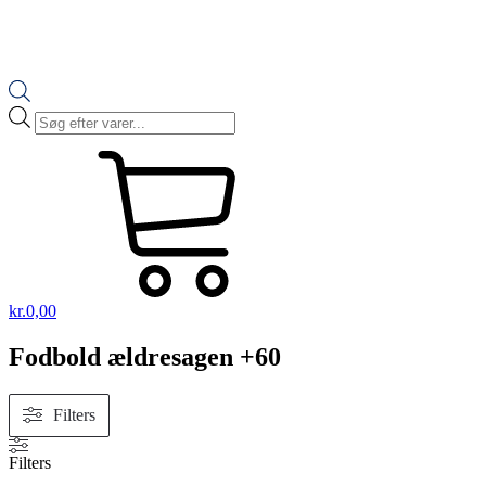
Products
search
kr.
0,00
Fodbold ældresagen +60
Filters
Filters